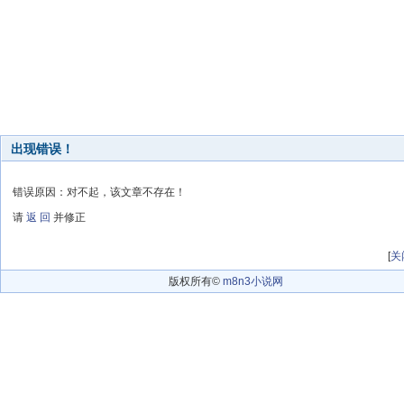
出现错误！
错误原因：对不起，该文章不存在！
请
返 回
并修正
[
关
版权所有©
m8n3小说网